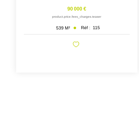
90 000 €
product.price.fees_charges.teaser
Réf :
115
539
M²