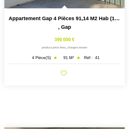
Appartement Gap 4 Pièces 91,14 M2 Hab (131,33 M² Au Sol)...
,
Gap
390 000 €
product.price.fees_charges.teaser
91
M²
Réf :
41
4
Pièce(s)