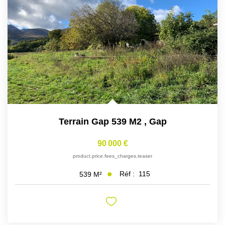
Terrain Gap 539 M2
,
Gap
90 000 €
product.price.fees_charges.teaser
Réf :
115
539
M²