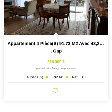
Appartement 4 Pièce(s) 91.73 M2 Avec 48,28 M² De Terrasse.
,
Gap
316 000 €
product.price.fees_charges.teaser
92
M²
Réf :
160
4
Pièce(s)