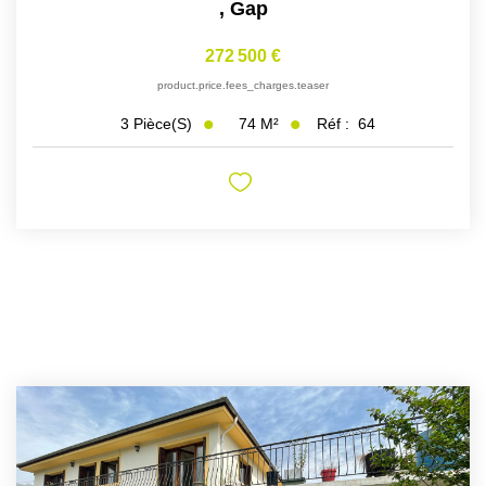
,
Gap
272 500 €
product.price.fees_charges.teaser
74
M²
Réf :
64
3
Pièce(s)