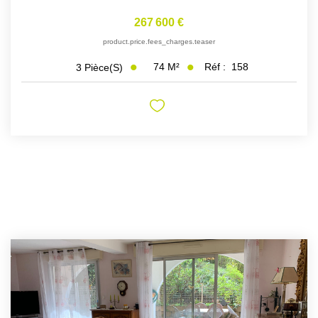
267 600 €
product.price.fees_charges.teaser
74
M²
Réf :
158
3
Pièce(s)