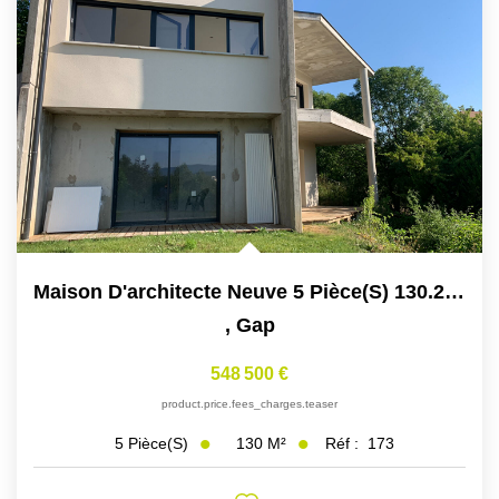
Maison D'architecte Neuve 5 Pièce(s) 130.22 M2
,
Gap
548 500 €
product.price.fees_charges.teaser
130
M²
Réf :
173
5
Pièce(s)