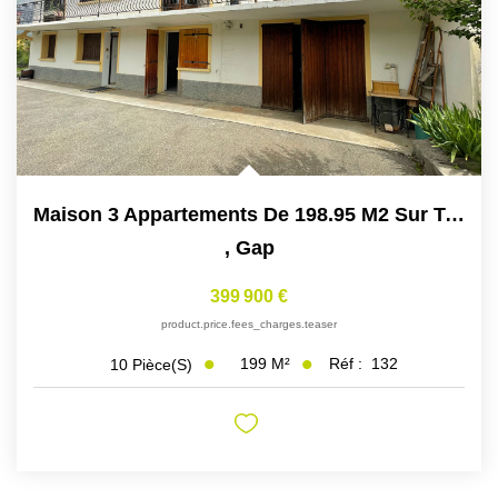
Maison 3 Appartements De 198.95 M2 Sur Terrain 1173 M²
,
Gap
399 900 €
product.price.fees_charges.teaser
199
M²
Réf :
132
10
Pièce(s)