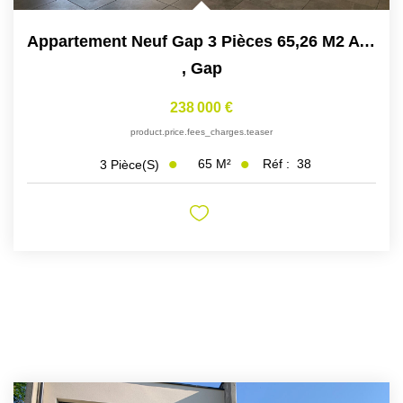
Appartement Neuf Gap 3 Pièces 65,26 M2 Avec Loggia De 13,88...
,
Gap
238 000 €
product.price.fees_charges.teaser
65
M²
Réf :
38
3
Pièce(s)