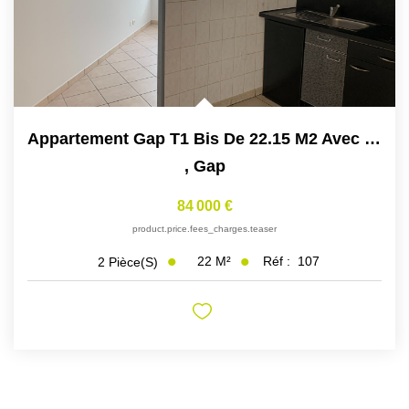
Appartement Gap T1 Bis De 22.15 M2 Avec Isolation Neuve.
,
Gap
84 000 €
product.price.fees_charges.teaser
22
M²
Réf :
107
2
Pièce(s)