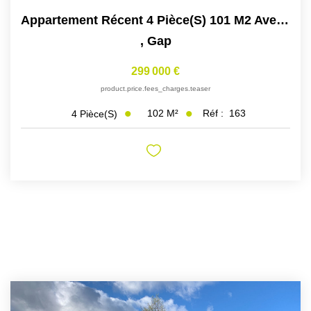
Appartement Récent 4 Pièce(s) 101 M2 Avec Terrasse Et...
,
Gap
299 000 €
product.price.fees_charges.teaser
102
M²
Réf :
163
4
Pièce(s)