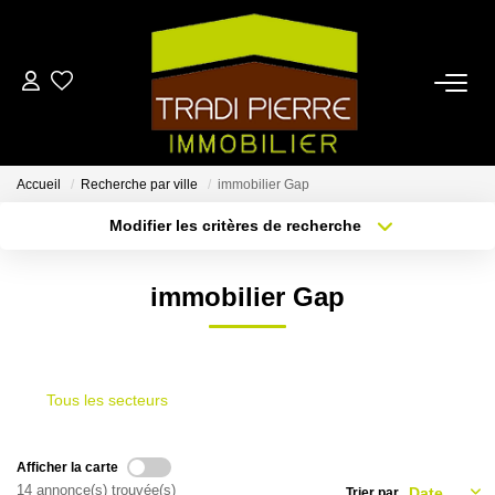
ACCUEIL
ACHETER
Accueil
Recherche par ville
immobilier Gap
Modifier les critères de recherche
Localisation
Type de bien
LOUER
Localisation
Sélectionnez...
immobilier Gap
ESTIMER
Surface min
Budget max
Plus de critères
Créer une alerte
NOTRE AGENCE
Tous les secteurs
CONTACT
Afficher la carte
EN
14 annonce(s) trouvée(s)
Trier par