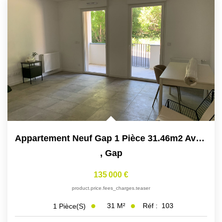
Appartement Neuf Gap 1 Pièce 31.46m2 Avec Loggia De 7,86 M²
,
Gap
135 000 €
product.price.fees_charges.teaser
31
M²
Réf :
103
1
Pièce(s)