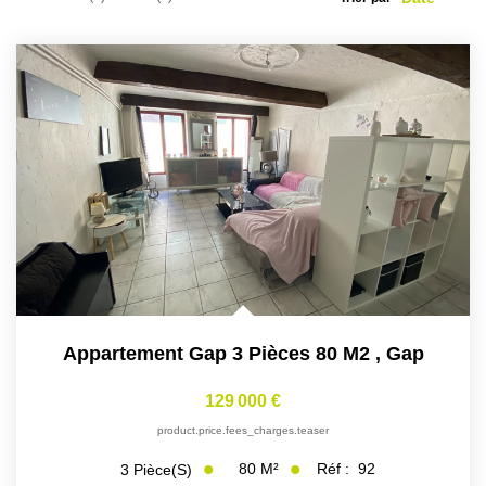
Appartement Gap 3 Pièces 80 M2
,
Gap
129 000 €
product.price.fees_charges.teaser
80
M²
Réf :
92
3
Pièce(s)