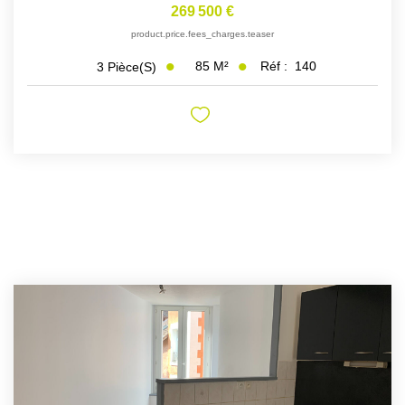
269 500 €
product.price.fees_charges.teaser
85
M²
Réf :
140
3
Pièce(s)