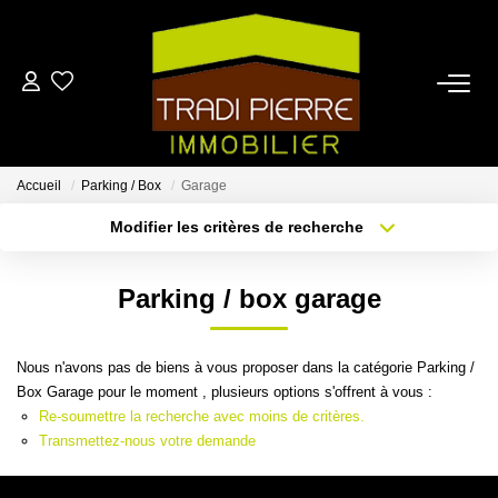
ACCUEIL
ACHETER
Accueil
Parking / Box
Garage
Modifier les critères de recherche
Localisation
Type de bien
LOUER
Localisation
Sélectionnez...
Parking / box garage
ESTIMER
Surface min
Budget max
Nous n'avons pas de biens à vous proposer dans la catégorie Parking /
Plus de critères
Créer une alerte
NOTRE AGENCE
Box Garage pour le moment , plusieurs options s'offrent à vous :
Re-soumettre la recherche avec moins de critères.
Transmettez-nous votre demande
CONTACT
EN