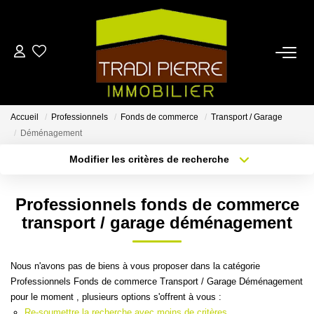
ACCUEIL
ACHETER
Accueil
Professionnels
Fonds de commerce
Transport / Garage
Déménagement
LOUER
Modifier les critères de recherche
Localisation
Type de bien
Localisation
Sélectionnez...
ESTIMER
Professionnels fonds de commerce
Surface min
Budget max
transport / garage déménagement
NOTRE AGENCE
Plus de critères
Créer une alerte
Nous n'avons pas de biens à vous proposer dans la catégorie
CONTACT
Professionnels Fonds de commerce Transport / Garage Déménagement
pour le moment , plusieurs options s'offrent à vous :
EN
Re-soumettre la recherche avec moins de critères.