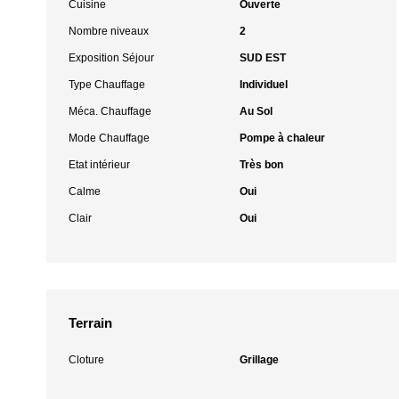
Cuisine
Ouverte
Nombre niveaux
2
Exposition Séjour
SUD EST
Type Chauffage
Individuel
Méca. Chauffage
Au Sol
Mode Chauffage
Pompe à chaleur
Etat intérieur
Très bon
Calme
Oui
Clair
Oui
Terrain
Cloture
Grillage