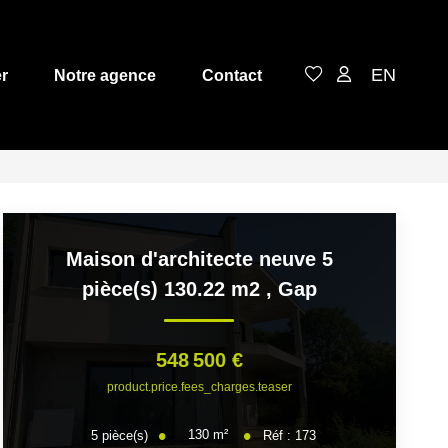
EN
r
Notre agence
Contact
Maison d'architecte neuve 5
pièce(s) 130.22 m2
,
Gap
548 500 €
product.price.fees_charges.teaser
130
m²
5
pièce(s)
Réf :
173