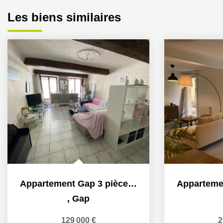
Les biens similaires
Appartement Gap 3 pièces 80 m2
,
Gap
129 000 €
2