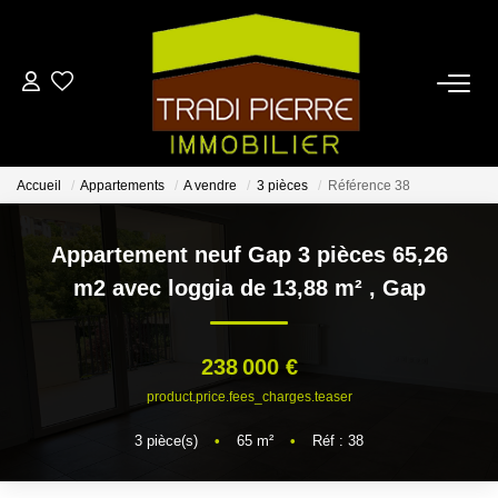
ACCUEIL
ACHETER
Accueil
Appartements
A vendre
3 pièces
Référence 38
LOUER
Appartement neuf Gap 3 pièces 65,26
m2 avec loggia de 13,88 m²
,
Gap
ESTIMER
238 000 €
NOTRE AGENCE
product.price.fees_charges.teaser
3
pièce(s)
•
65
m²
•
Réf : 38
CONTACT
EN