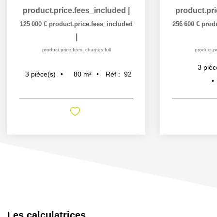
product.price.fees_included
|
product.pr
125 000 €
product.price.fees_included
256 600 €
prod
|
product.price.fees_charges.full
product.pr
3
pièc
80
m²
Réf :
92
3
pièce(s)
Les calculatrices