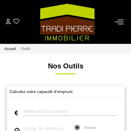
ACCUEIL
ACHETER
Accueil
Outils
LOUER
Nos Outils
ESTIMER
Calculez votre capacité d'emprunt
NOTRE AGENCE
CONTACT
Année
EN